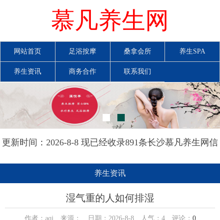
慕凡养生网
网站首页
足浴按摩
桑拿会所
养生SPA
养生资讯
商务合作
联系我们
更新时间：2026-8-8 现已经收录891条长沙慕凡养生网信
息
养生资讯
湿气重的人如何排湿
作者：aqi 来源： 日期：2026-8-8 人气：
4
评论：
0