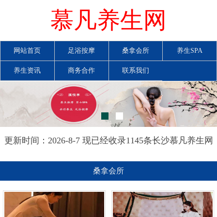
慕凡养生网
网站首页
足浴按摩
桑拿会所
养生SPA
养生资讯
商务合作
联系我们
更新时间：2026-8-7 现已经收录1145条长沙慕凡养生网
信息
桑拿会所