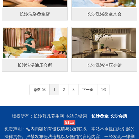
长沙洗浴桑拿店
长沙洗浴桑拿水会
长沙洗浴油压会所
长沙洗浴油压会馆
总数 58
1
2
3
下一页
1/3
版权所有：长沙慕凡养生网 本站关键词：
长沙桑拿
长沙会所
51La
免责声明：站内内容如有侵权请与我们联系，本站不承担由此引起的
法律责任。严禁发布违法违规以及低俗的言论内容，一经发现一律删