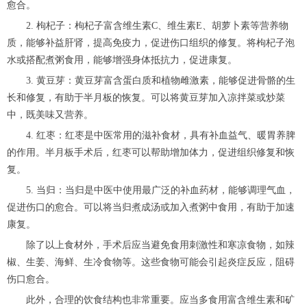
愈合。
2. 枸杞子：枸杞子富含维生素C、维生素E、胡萝卜素等营养物
质，能够补益肝肾，提高免疫力，促进伤口组织的修复。将枸杞子泡
水或搭配煮粥食用，能够增强身体抵抗力，促进康复。
3. 黄豆芽：黄豆芽富含蛋白质和植物雌激素，能够促进骨骼的生
长和修复，有助于半月板的恢复。可以将黄豆芽加入凉拌菜或炒菜
中，既美味又营养。
4. 红枣：红枣是中医常用的滋补食材，具有补血益气、暖胃养脾
的作用。半月板手术后，红枣可以帮助增加体力，促进组织修复和恢
复。
5. 当归：当归是中医中使用最广泛的补血药材，能够调理气血，
促进伤口的愈合。可以将当归煮成汤或加入煮粥中食用，有助于加速
康复。
除了以上食材外，手术后应当避免食用刺激性和寒凉食物，如辣
椒、生姜、海鲜、生冷食物等。这些食物可能会引起炎症反应，阻碍
伤口愈合。
此外，合理的饮食结构也非常重要。应当多食用富含维生素和矿