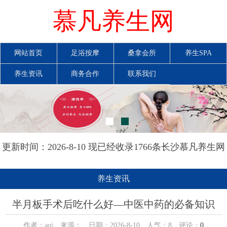
慕凡养生网
网站首页
足浴按摩
桑拿会所
养生SPA
养生资讯
商务合作
联系我们
更新时间：2026-8-10 现已经收录1766条长沙慕凡养生网
信息
养生资讯
半月板手术后吃什么好—中医中药的必备知识
作者：aqi 来源： 日期：2026-8-10 人气：
8
评论：
0