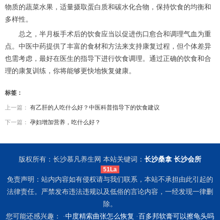
物质的蔬菜水果，适量摄取蛋白质和碳水化合物，保持饮食的均衡和
多样性。
总之，半月板手术后的饮食应当以促进伤口愈合和调理气血为重
点。中医中药提供了丰富的食材和方法来支持康复过程，但个体差异
也需考虑，最好在医生的指导下进行饮食调理。通过正确的饮食和合
理的康复训练，你将能够更快地恢复健康。
标签：
上一篇：
有乙肝的人吃什么好？中医科普指导下的饮食建议
下一篇：
孕妇增加营养，吃什么好？
版权所有：长沙慕凡养生网 本站关键词：
长沙桑拿
长沙会所
51La
免责声明：站内内容如有侵权请与我们联系，本站不承担由此引起的
法律责任。严禁发布违法违规以及低俗的言论内容，一经发现一律删
除。
您可能还感兴趣： ·
中度精索曲张怎么恢复
·
百多邦软膏可以擦龟头吗